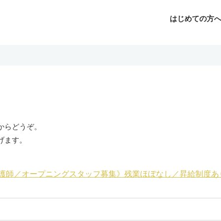
はじめての方
じめての方へ
よくあるご質問
転職お役立ち情報
運営会社案内
からどうぞ。
げます。
護師／オープニングスタッフ募集》残業ほぼなし／昇給制度あり／