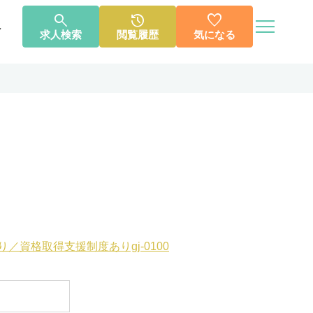




へ
求人検索
閲覧履歴
気になる
個人情報保護方針
利用規約
お知らせ
お問い合わせ
資格取得支援制度ありgj-0100