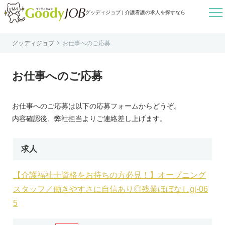

グッディジョブ | 介護看護の求人を探すなら

グッディジョブ
お仕事へのご応募
はじめての方へ
よくあるご質問
お仕事へのご応募
転職お役立ち情報
運営会社案内
お仕事へのご応募は以下の応募フォームからどうぞ。
個人情報保護方針
内容確認後、弊社担当よりご連絡差し上げます。
利用規約
お知らせ
求人
お問い合わせ
【介護福祉士資格をお持ちの方必見！】オープニング
スタッフ／働きやすさに自信あり◎残業ほぼなしgj-06
5