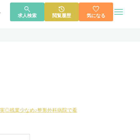




へ
求人検索
閲覧履歴
気になる
個人情報保護方針
利用規約
お知らせ
お問い合わせ
充実◎残業少なめ♪整形外科病院で看