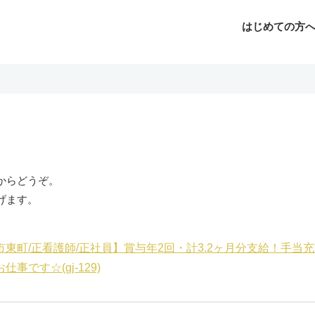
はじめての方
じめての方へ
よくあるご質問
転職お役立ち情報
運営会社案内
からどうぞ。
げます。
市東町/正看護師/正社員】賞与年2回・計3.2ヶ月分支給！手当
仕事です☆(gj-129)