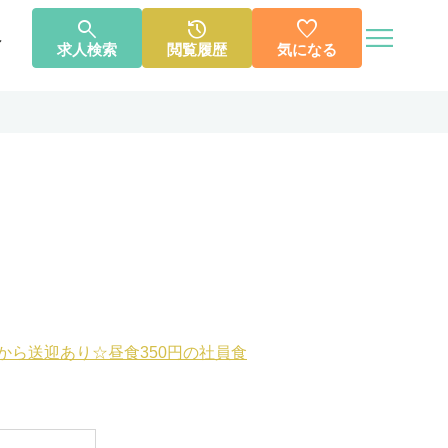




へ
求人検索
閲覧履歴
気になる
個人情報保護方針
利用規約
お知らせ
お問い合わせ
霞駅から送迎あり☆昼食350円の社員食