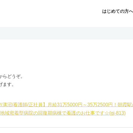
はじめての方
じめての方へ
よくあるご質問
転職お役立ち情報
運営会社案内
からどうぞ。
げます。
溝沼/看護師/正社員】月給31万5000円～35万2500円！朝
地域密着型病院の回復期病棟で看護のお仕事です☆(gj-813)