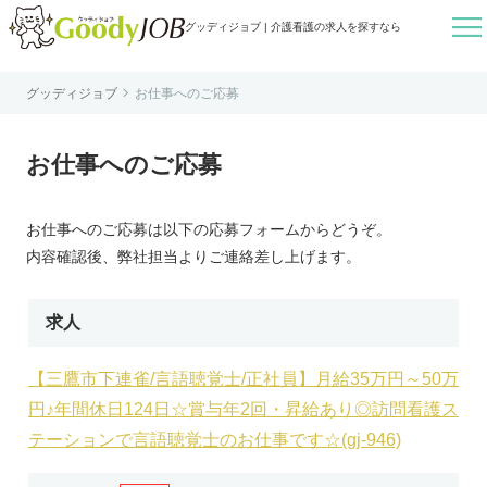

グッディジョブ | 介護看護の求人を探すなら

グッディジョブ
お仕事へのご応募
はじめての方へ
よくあるご質問
お仕事へのご応募
転職お役立ち情報
運営会社案内
お仕事へのご応募は以下の応募フォームからどうぞ。
個人情報保護方針
内容確認後、弊社担当よりご連絡差し上げます。
利用規約
お知らせ
求人
お問い合わせ
【三鷹市下連雀/言語聴覚士/正社員】月給35万円～50万
円♪年間休日124日☆賞与年2回・昇給あり◎訪問看護ス
テーションで言語聴覚士のお仕事です☆(gj-946)