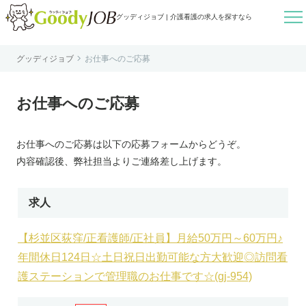

グッディジョブ | 介護看護の求人を探すなら

グッディジョブ
お仕事へのご応募
はじめての方へ
よくあるご質問
お仕事へのご応募
転職お役立ち情報
運営会社案内
お仕事へのご応募は以下の応募フォームからどうぞ。
個人情報保護方針
内容確認後、弊社担当よりご連絡差し上げます。
利用規約
お知らせ
求人
お問い合わせ
【杉並区荻窪/正看護師/正社員】月給50万円～60万円♪
年間休日124日☆土日祝日出勤可能な方大歓迎◎訪問看
護ステーションで管理職のお仕事です☆(gj-954)