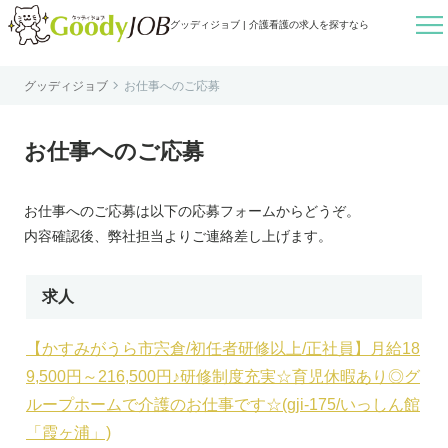

グッディジョブ | 介護看護の求人を探すなら

グッディジョブ
お仕事へのご応募
はじめての方へ
よくあるご質問
お仕事へのご応募
転職お役立ち情報
運営会社案内
お仕事へのご応募は以下の応募フォームからどうぞ。
個人情報保護方針
内容確認後、弊社担当よりご連絡差し上げます。
利用規約
お知らせ
求人
お問い合わせ
【かすみがうら市宍倉/初任者研修以上/正社員】月給18
9,500円～216,500円♪研修制度充実☆育児休暇あり◎グ
ループホームで介護のお仕事です☆(gji-175/いっしん館
「霞ヶ浦」)