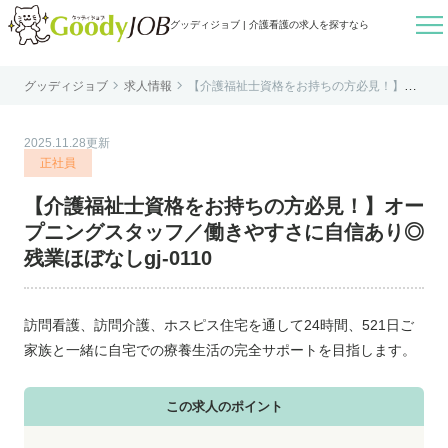

グッディジョブ | 介護看護の求人を探すなら


グッディジョブ
求人情報
【介護福祉士資格をお持ちの方必見！】オ
はじめての方へ
ープニングスタッフ／働きやすさに自信あ
り◎残業ほぼなしgj-0110
よくあるご質問
2025.11.28更新
転職お役立ち情報
正社員
運営会社案内
【介護福祉士資格をお持ちの方必見！】オー
個人情報保護方針
プニングスタッフ／働きやすさに自信あり◎
利用規約
残業ほぼなしgj-0110
お知らせ
お問い合わせ
訪問看護、訪問介護、ホスピス住宅を通して24時間、521日ご
家族と一緒に自宅での療養生活の完全サポートを目指します。
この求人のポイント