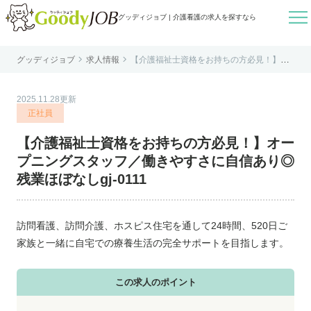

グッディジョブ | 介護看護の求人を探すなら


グッディジョブ
求人情報
【介護福祉士資格をお持ちの方必見！】オ
はじめての方へ
ープニングスタッフ／働きやすさに自信あ
り◎残業ほぼなしgj-0111
よくあるご質問
2025.11.28更新
転職お役立ち情報
正社員
運営会社案内
【介護福祉士資格をお持ちの方必見！】オー
個人情報保護方針
プニングスタッフ／働きやすさに自信あり◎
利用規約
残業ほぼなしgj-0111
お知らせ
お問い合わせ
訪問看護、訪問介護、ホスピス住宅を通して24時間、520日ご
家族と一緒に自宅での療養生活の完全サポートを目指します。
この求人のポイント