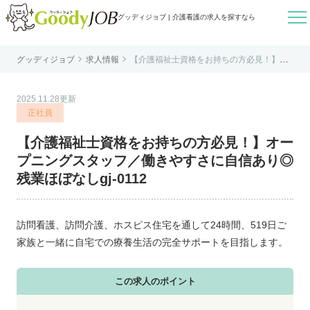

グッディジョブ | 介護看護の求人を探すなら


グッディジョブ
求人情報
【介護福祉士資格をお持ちの方必見！】オ
はじめての方へ
ープニングスタッフ／働きやすさに自信あ
り◎残業ほぼなしgj-0112
よくあるご質問
2025.11.28更新
転職お役立ち情報
正社員
運営会社案内
【介護福祉士資格をお持ちの方必見！】オー
個人情報保護方針
プニングスタッフ／働きやすさに自信あり◎
利用規約
残業ほぼなしgj-0112
お知らせ
お問い合わせ
訪問看護、訪問介護、ホスピス住宅を通して24時間、519日ご
家族と一緒に自宅での療養生活の完全サポートを目指します。
この求人のポイント