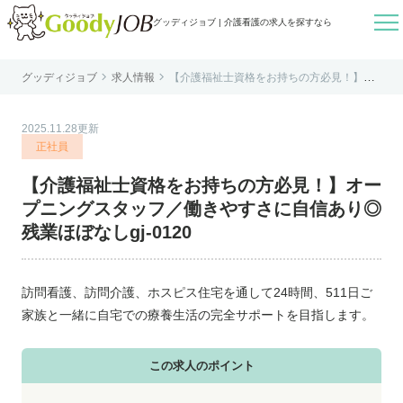

グッディジョブ | 介護看護の求人を探すなら


グッディジョブ
求人情報
【介護福祉士資格をお持ちの方必見！】オ
はじめての方へ
ープニングスタッフ／働きやすさに自信あ
り◎残業ほぼなしgj-0120
よくあるご質問
2025.11.28更新
転職お役立ち情報
正社員
運営会社案内
【介護福祉士資格をお持ちの方必見！】オー
個人情報保護方針
プニングスタッフ／働きやすさに自信あり◎
利用規約
残業ほぼなしgj-0120
お知らせ
お問い合わせ
訪問看護、訪問介護、ホスピス住宅を通して24時間、511日ご
家族と一緒に自宅での療養生活の完全サポートを目指します。
この求人のポイント