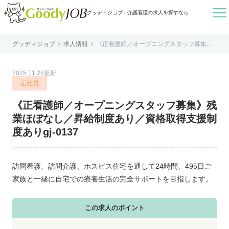

グッディジョブ | 介護看護の求人を探すなら


グッディジョブ
求人情報
《正看護師／オープニングスタッフ募集》
はじめての方へ
残業ほぼなし／昇給制度あり／資格取得支
援制度ありgj-0137
よくあるご質問
2025.11.28更新
転職お役立ち情報
正社員
運営会社案内
《正看護師／オープニングスタッフ募集》残
個人情報保護方針
業ほぼなし／昇給制度あり／資格取得支援制
利用規約
度ありgj-0137
お知らせ
お問い合わせ
訪問看護、訪問介護、ホスピス住宅を通して24時間、495日ご
家族と一緒に自宅での療養生活の完全サポートを目指します。
この求人のポイント