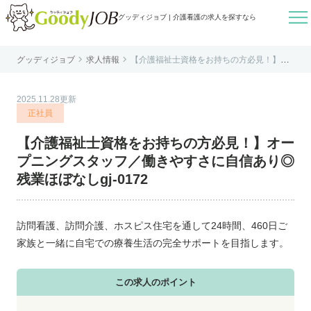

グッディジョブ | 介護看護の求人を探すなら


グッディジョブ
求人情報
【介護福祉士資格をお持ちの方必見！】オ
はじめての方へ
ープニングスタッフ／働きやすさに自信あ
り◎残業ほぼなしgj-0172
よくあるご質問
2025.11.28更新
転職お役立ち情報
正社員
運営会社案内
【介護福祉士資格をお持ちの方必見！】オー
個人情報保護方針
プニングスタッフ／働きやすさに自信あり◎
利用規約
残業ほぼなしgj-0172
お知らせ
お問い合わせ
訪問看護、訪問介護、ホスピス住宅を通して24時間、460日ご
家族と一緒に自宅での療養生活の完全サポートを目指します。
この求人のポイント