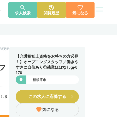




へ
求人検索
閲覧履歴
気になる
個人情報保護方針
利用規約
お知らせ
お問い合わせ
1.28更新
【介護福祉士資格をお持ちの方必見
！】オープニングスタッフ／働きや
フ
すさに自信あり◎残業ほぼなしgj-0
176

相模原市
指しま
この求人に応募する
気になる