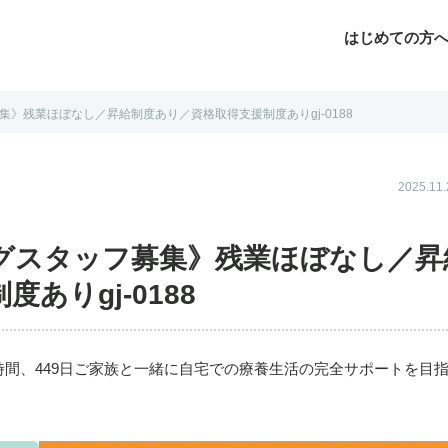
はじめての方
》残業ほぼなし／昇給制度あり／資格取得支援制度ありgj-0188
じめての方へ
よくあるご質問
転職お役立ち情報
運営会社案内
2025.1
グスタッフ募集》残業ほぼなし／昇
ありgj-0188
時間、449日ご家族と一緒に自宅での療養生活の完全サポートを目