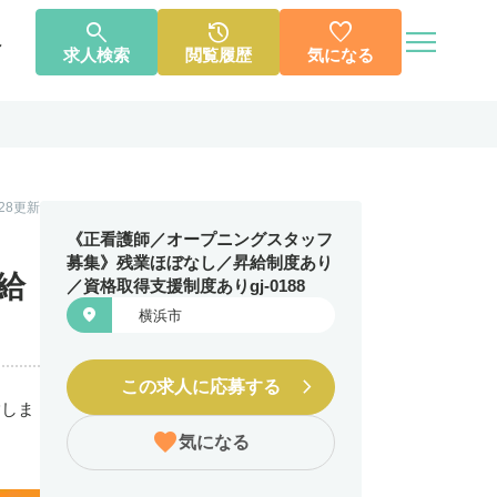




へ
求人検索
閲覧履歴
気になる
個人情報保護方針
利用規約
お知らせ
お問い合わせ
1.28更新
《正看護師／オープニングスタッフ
募集》残業ほぼなし／昇給制度あり
給
／資格取得支援制度ありgj-0188

横浜市
この求人に応募する
指しま
気になる