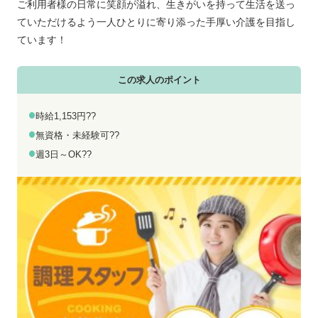
お電話でのお問い合わせ
メールでのお問い合わせ
ご利用者様の日常に笑顔が溢れ、生きがいを持って生活を送っ
平日 9:00～18:00
24時間受付中
ていただけるよう一人ひとりに寄り添った手厚い介護を目指し
ています！
0800-555-1109
無料お仕事相談
この求人のポイント
時給1,153円??
無資格・未経験可??
週3日～OK??