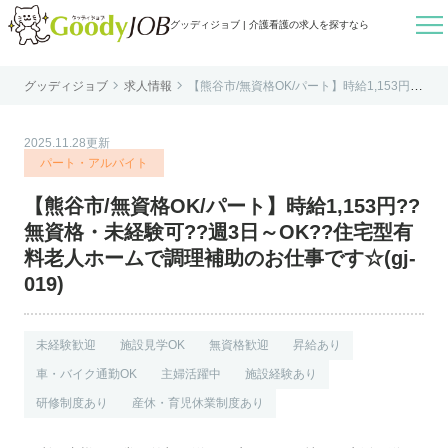

グッディジョブ | 介護看護の求人を探すなら


グッディジョブ
求人情報
【熊谷市/無資格OK/パート】時給1,153円??
はじめての方へ
無資格・未経験可??週3日～OK??住宅型有
料老人ホームで調理補助のお仕事です☆(gj-
019)
よくあるご質問
2025.11.28更新
転職お役立ち情報
パート・アルバイト
運営会社案内
【熊谷市/無資格OK/パート】時給1,153円??
個人情報保護方針
無資格・未経験可??週3日～OK??住宅型有
利用規約
料老人ホームで調理補助のお仕事です☆(gj-
019)
お知らせ
お問い合わせ
未経験歓迎
施設見学OK
無資格歓迎
昇給あり
車・バイク通勤OK
主婦活躍中
施設経験あり
研修制度あり
産休・育児休業制度あり