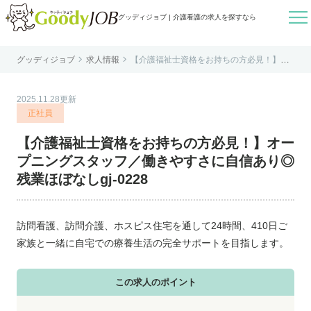

グッディジョブ | 介護看護の求人を探すなら


グッディジョブ
求人情報
【介護福祉士資格をお持ちの方必見！】オ
はじめての方へ
ープニングスタッフ／働きやすさに自信あ
り◎残業ほぼなしgj-0228
よくあるご質問
2025.11.28更新
転職お役立ち情報
正社員
運営会社案内
【介護福祉士資格をお持ちの方必見！】オー
個人情報保護方針
プニングスタッフ／働きやすさに自信あり◎
利用規約
残業ほぼなしgj-0228
お知らせ
お問い合わせ
訪問看護、訪問介護、ホスピス住宅を通して24時間、410日ご
家族と一緒に自宅での療養生活の完全サポートを目指します。
この求人のポイント