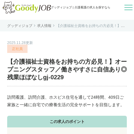

グッディジョブ | 介護看護の求人を探すなら


グッディジョブ
求人情報
【介護福祉士資格をお持ちの方必見！】オ
はじめての方へ
ープニングスタッフ／働きやすさに自信あ
り◎残業ほぼなしgj-0229
よくあるご質問
2025.11.28更新
転職お役立ち情報
正社員
運営会社案内
【介護福祉士資格をお持ちの方必見！】オー
個人情報保護方針
プニングスタッフ／働きやすさに自信あり◎
利用規約
残業ほぼなしgj-0229
お知らせ
お問い合わせ
訪問看護、訪問介護、ホスピス住宅を通して24時間、409日ご
家族と一緒に自宅での療養生活の完全サポートを目指します。
この求人のポイント