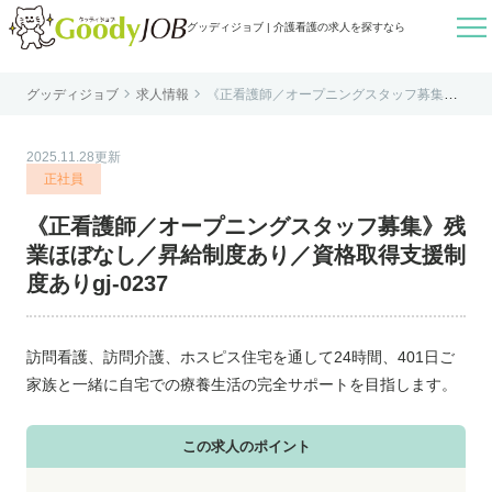

グッディジョブ | 介護看護の求人を探すなら


グッディジョブ
求人情報
《正看護師／オープニングスタッフ募集》
はじめての方へ
残業ほぼなし／昇給制度あり／資格取得支
援制度ありgj-0237
よくあるご質問
2025.11.28更新
転職お役立ち情報
正社員
運営会社案内
《正看護師／オープニングスタッフ募集》残
個人情報保護方針
業ほぼなし／昇給制度あり／資格取得支援制
利用規約
度ありgj-0237
お知らせ
お問い合わせ
訪問看護、訪問介護、ホスピス住宅を通して24時間、401日ご
家族と一緒に自宅での療養生活の完全サポートを目指します。
この求人のポイント