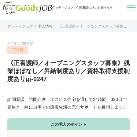

グッディジョブ | 介護看護の求人を探すなら


グッディジョブ
求人情報
《正看護師／オープニングスタッフ募集》
はじめての方へ
残業ほぼなし／昇給制度あり／資格取得支
援制度ありgj-0247
よくあるご質問
2025.11.28更新
転職お役立ち情報
正社員
運営会社案内
《正看護師／オープニングスタッフ募集》残
個人情報保護方針
業ほぼなし／昇給制度あり／資格取得支援制
利用規約
度ありgj-0247
お知らせ
お問い合わせ
訪問看護、訪問介護、ホスピス住宅を通して24時間、393日ご
家族と一緒に自宅での療養生活の完全サポートを目指します。
この求人のポイント