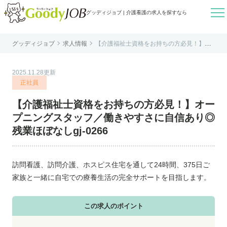

グッディジョブ | 介護看護の求人を探すなら


グッディジョブ
求人情報
【介護福祉士資格をお持ちの方必見！】オ
はじめての方へ
ープニングスタッフ／働きやすさに自信あ
り◎残業ほぼなしgj-0266
よくあるご質問
2025.11.28更新
転職お役立ち情報
正社員
運営会社案内
【介護福祉士資格をお持ちの方必見！】オー
個人情報保護方針
プニングスタッフ／働きやすさに自信あり◎
利用規約
残業ほぼなしgj-0266
お知らせ
お問い合わせ
訪問看護、訪問介護、ホスピス住宅を通して24時間、375日ご
家族と一緒に自宅での療養生活の完全サポートを目指します。
この求人のポイント