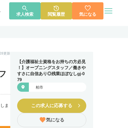




へ
求人検索
閲覧履歴
気になる
個人情報保護方針
利用規約
お知らせ
お問い合わせ
1.28更新
【介護福祉士資格をお持ちの方必見
！】オープニングスタッフ／働きや
フ
すさに自信あり◎残業ほぼなしgj-0
79

柏市
指しま
この求人に応募する
気になる