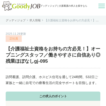

グッディジョブ | 介護看護の求人を探すなら


グッディジョブ
求人情報
【介護福祉士資格をお持ちの方必見！】オ
はじめての方へ
ープニングスタッフ／働きやすさに自信あ
り◎残業ほぼなしgj-095
よくあるご質問
2025.11.28更新
転職お役立ち情報
正社員
運営会社案内
【介護福祉士資格をお持ちの方必見！】オー
個人情報保護方針
プニングスタッフ／働きやすさに自信あり◎
利用規約
残業ほぼなしgj-095
お知らせ
お問い合わせ
訪問看護、訪問介護、ホスピス住宅を通して24時間、532日ご
家族と一緒に自宅での療養生活の完全サポートを目指します。
この求人のポイント