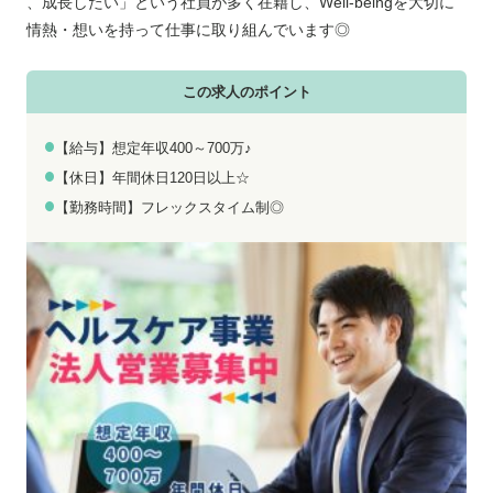
お電話でのお問い合わせ
メールでのお問い合わせ
、成長したい」という社員が多く在籍し、Well-beingを大切に
平日 9:00～18:00
24時間受付中
情熱・想いを持って仕事に取り組んでいます◎
0800-555-1109
無料お仕事相談
この求人のポイント
【給与】想定年収400～700万♪
【休日】年間休日120日以上☆
【勤務時間】フレックスタイム制◎