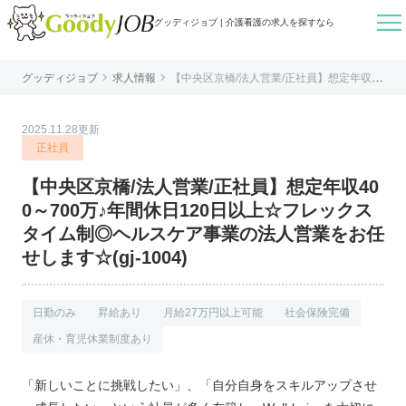

グッディジョブ | 介護看護の求人を探すなら


グッディジョブ
求人情報
【中央区京橋/法人営業/正社員】想定年収40
はじめての方へ
0～700万♪年間休日120日以上☆フレックス
タイム制◎ヘルスケア事業の法人営業をお
任せします☆(gj-1004)
よくあるご質問
2025.11.28更新
転職お役立ち情報
正社員
運営会社案内
【中央区京橋/法人営業/正社員】想定年収40
個人情報保護方針
0～700万♪年間休日120日以上☆フレックス
利用規約
タイム制◎ヘルスケア事業の法人営業をお任
せします☆(gj-1004)
お知らせ
お問い合わせ
日勤のみ
昇給あり
月給27万円以上可能
社会保険完備
産休・育児休業制度あり
「新しいことに挑戦したい」、「自分自身をスキルアップさせ