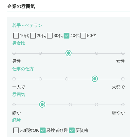
企業の雰囲気
若手～ベテラン
10代
20代
30代
40代
50代
男女比
男性
女性
仕事の仕方
一人で
大勢で
雰囲気
静か
賑やか
経験
未経験OK
経験者歓迎
要資格