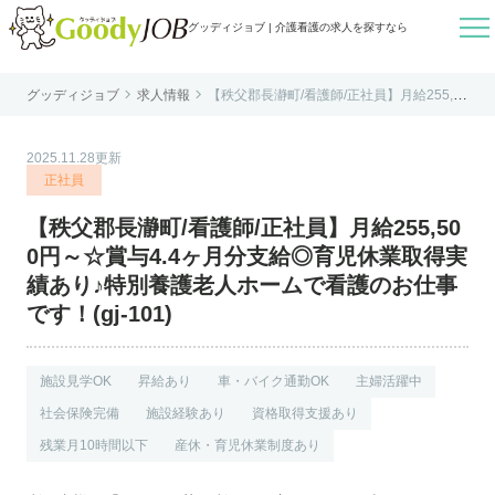

グッディジョブ | 介護看護の求人を探すなら


グッディジョブ
求人情報
【秩父郡長瀞町/看護師/正社員】月給255,50
はじめての方へ
0円～☆賞与4.4ヶ月分支給◎育児休業取得
実績あり♪特別養護老人ホームで看護のお仕
事です！(gj-101)
よくあるご質問
2025.11.28更新
転職お役立ち情報
正社員
運営会社案内
【秩父郡長瀞町/看護師/正社員】月給255,50
個人情報保護方針
0円～☆賞与4.4ヶ月分支給◎育児休業取得実
利用規約
績あり♪特別養護老人ホームで看護のお仕事
です！(gj-101)
お知らせ
お問い合わせ
施設見学OK
昇給あり
車・バイク通勤OK
主婦活躍中
社会保険完備
施設経験あり
資格取得支援あり
残業月10時間以下
産休・育児休業制度あり