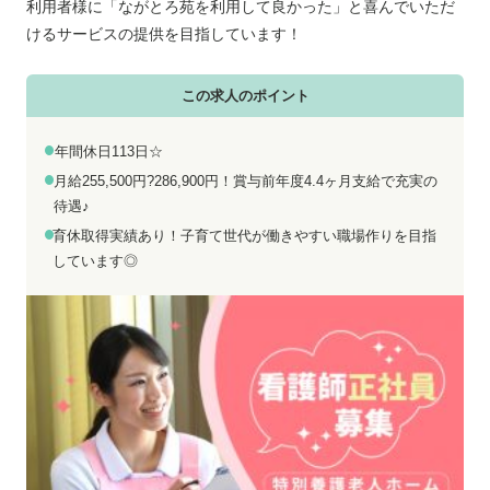
お電話でのお問い合わせ
メールでのお問い合わせ
利用者様に「ながとろ苑を利用して良かった」と喜んでいただ
平日 9:00～18:00
24時間受付中
けるサービスの提供を目指しています！
0800-555-1109
無料お仕事相談
この求人のポイント
年間休日113日☆
月給255,500円?286,900円！賞与前年度4.4ヶ月支給で充実の
待遇♪
育休取得実績あり！子育て世代が働きやすい職場作りを目指
しています◎