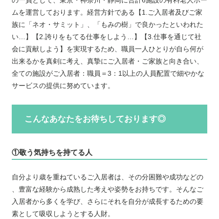
の一員として、東京・神奈川・静岡に合計6施設の有料老人ホー
ムを運営しております。経営方針である【1.ご入居者及びご家
族に「ネオ・サミット」、「もみの樹」で良かったといわれた
い…】【2.誇りをもてる仕事をしよう…】【3.仕事を通じて社
会に貢献しよう】を実現するため、職員一人ひとりが自ら何が
出来るかを真剣に考え、真摯にご入居者・ご家族と向き合い、
全ての施設がご入居者：職員＝3：1以上の人員配置で細やかな
サービスの提供に努めています。
こんなあなたをお待ちしております◎
①敬う気持ちを持てる人
自分より歳を重ねているご入居者は、その分困難や成功などの
、豊富な経験から成熟した考えや姿勢をお持ちです。そんなご
入居者から多くを学び、さらにそれを自分が成長するための要
素として吸収しようとする人財。