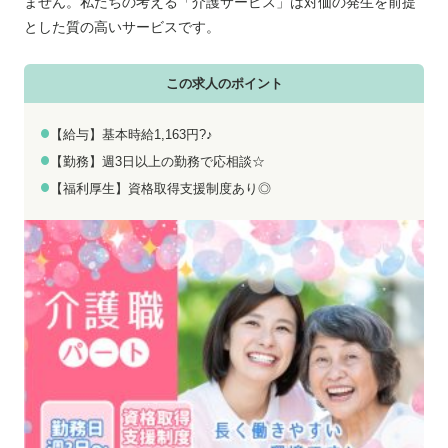
お電話でのお問い合わせ
メールでのお問い合わせ
ません。私たちの考える「介護サービス」は対価の発生を前提
平日 9:00～18:00
24時間受付中
とした質の高いサービスです。
0800-555-1109
無料お仕事相談
この求人のポイント
【給与】基本時給1,163円?♪
【勤務】週3日以上の勤務で応相談☆
【福利厚生】資格取得支援制度あり◎