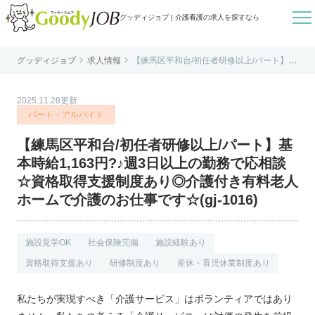

グッディジョブ | 介護看護の求人を探すなら


グッディジョブ
求人情報
【練馬区平和台/初任者研修以上/パート】基
はじめての方へ
本時給1,163円?♪週3日以上の勤務で応相談
☆資格取得支援制度あり◎介護付き有料老
人ホームで介護のお仕事です☆(gj-1016)
よくあるご質問
2025.11.28更新
転職お役立ち情報
パート・アルバイト
運営会社案内
【練馬区平和台/初任者研修以上/パート】基
個人情報保護方針
本時給1,163円?♪週3日以上の勤務で応相談
利用規約
☆資格取得支援制度あり◎介護付き有料老人
ホームで介護のお仕事です☆(gj-1016)
お知らせ
お問い合わせ
施設見学OK
社会保険完備
施設経験あり
資格取得支援あり
研修制度あり
産休・育児休業制度あり
私たちが実現すべき「介護サービス」はボランティアではあり