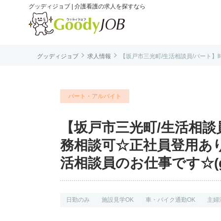
グッディジョブ | 介護看護の求人を探すなら


グッディジョブ
求人情報
【坂戸市三光町/生活相談員/パート】時
は
パート・アルバイト
【坂戸市三光町/生活相談員
務相談可☆正社員登用あ
活相談員のお仕事です☆(gj-
日勤のみ
施設見学OK
車・バイク通勤OK
主婦