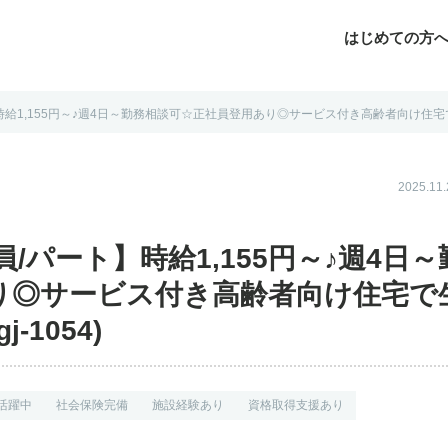
はじめての方
給1,155円～♪週4日～勤務相談可☆正社員登用あり◎サービス付き高齢者向け住宅で生
じめての方へ
よくあるご質問
転職お役立ち情報
運営会社案内
2025.1
/パート】時給1,155円～♪週4日～
り◎サービス付き高齢者向け住宅で
1054)
活躍中
社会保険完備
施設経験あり
資格取得支援あり