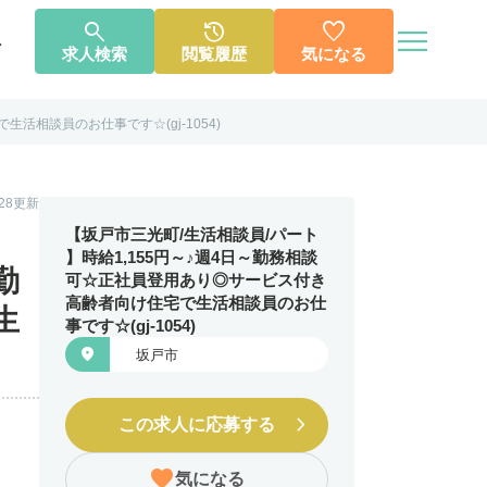




へ
求人検索
閲覧履歴
気になる
活相談員のお仕事です☆(gj-1054)
個人情報保護方針
利用規約
お知らせ
お問い合わせ
1.28更新
【坂戸市三光町/生活相談員/パート
】時給1,155円～♪週4日～勤務相談
勤
可☆正社員登用あり◎サービス付き
高齢者向け住宅で生活相談員のお仕
生
事です☆(gj-1054)

坂戸市
この求人に応募する
気になる