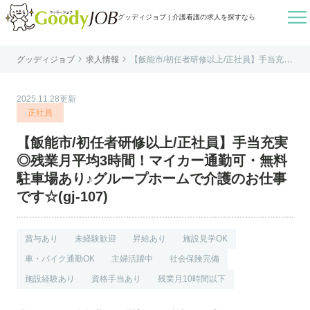

グッディジョブ | 介護看護の求人を探すなら


グッディジョブ
求人情報
【飯能市/初任者研修以上/正社員】手当充実
はじめての方へ
◎残業月平均3時間！マイカー通勤可・無料
駐車場あり♪グループホームで介護のお仕事
です☆(gj-107)
よくあるご質問
2025.11.28更新
転職お役立ち情報
正社員
運営会社案内
【飯能市/初任者研修以上/正社員】手当充実
個人情報保護方針
◎残業月平均3時間！マイカー通勤可・無料
利用規約
駐車場あり♪グループホームで介護のお仕事
です☆(gj-107)
お知らせ
お問い合わせ
賞与あり
未経験歓迎
昇給あり
施設見学OK
車・バイク通勤OK
主婦活躍中
社会保険完備
施設経験あり
資格手当あり
残業月10時間以下