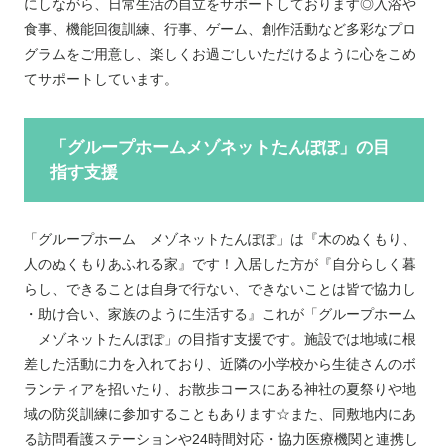
にしながら、日常生活の自立をサポートしております◎入浴や
食事、機能回復訓練、行事、ゲーム、創作活動など多彩なプロ
グラムをご用意し、楽しくお過ごしいただけるように心をこめ
てサポートしています。
「グループホームメゾネットたんぽぽ」の目
指す支援
「グループホーム メゾネットたんぽぽ」は『木のぬくもり、
人のぬくもりあふれる家』です！入居した方が『自分らしく暮
らし、できることは自身で行ない、できないことは皆で協力し
・助け合い、家族のように生活する』これが「グループホーム
メゾネットたんぽぽ」の目指す支援です。施設では地域に根
差した活動に力を入れており、近隣の小学校から生徒さんのボ
ランティアを招いたり、お散歩コースにある神社の夏祭りや地
域の防災訓練に参加することもあります☆また、
同敷地内にあ
る訪問看護ステーションや24時間対応・協力医療機関と連携し