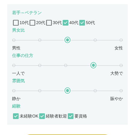
若手～ベテラン
10代
20代
30代
40代
50代
男女比
男性
女性
仕事の仕方
一人で
大勢で
雰囲気
静か
賑やか
経験
未経験OK
経験者歓迎
要資格