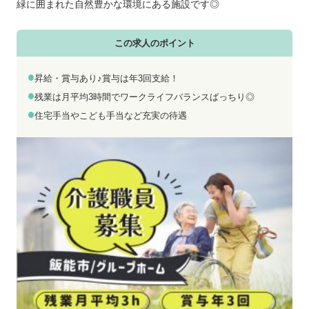
お電話でのお問い合わせ
メールでのお問い合わせ
緑に囲まれた自然豊かな環境にある施設です◎
平日 9:00～18:00
24時間受付中
0800-555-1109
無料お仕事相談
この求人のポイント
昇給・賞与あり♪賞与は年3回支給！
残業は月平均3時間でワークライフバランスばっちり◎
住宅手当やこども手当など充実の待遇