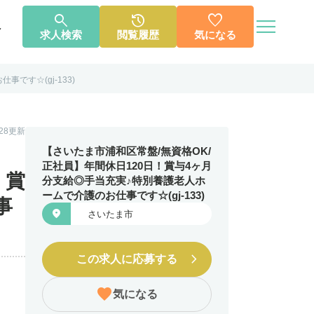




へ
求人検索
閲覧履歴
気になる
です☆(gj-133)
個人情報保護方針
利用規約
お知らせ
お問い合わせ
1.28更新
【さいたま市浦和区常盤/無資格OK/
正社員】年間休日120日！賞与4ヶ月
！賞
分支給◎手当充実♪特別養護老人ホ
ームで介護のお仕事です☆(gj-133)
事

さいたま市
この求人に応募する
気になる