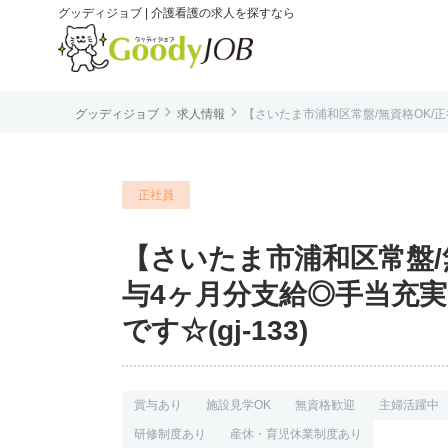
グッディジョブ | 介護看護の求人を探すなら


グッディジョブ
求人情報
【さいたま市浦和区常盤/無資格OK/正
は
正社員
【さいたま市浦和区常盤/
与4ヶ月分支給◎手当充
です☆(gj-133)
賞与あり
施設見学OK
無資格歓迎
主婦活躍中
研修制度あり
産休・育児休業制度あり