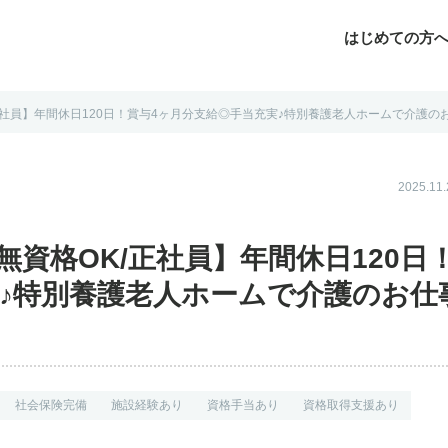
はじめての方
社員】年間休日120日！賞与4ヶ月分支給◎手当充実♪特別養護老人ホームで介護のお仕事
じめての方へ
よくあるご質問
転職お役立ち情報
運営会社案内
2025.1
無資格OK/正社員】年間休日120日
実♪特別養護老人ホームで介護のお仕
社会保険完備
施設経験あり
資格手当あり
資格取得支援あり