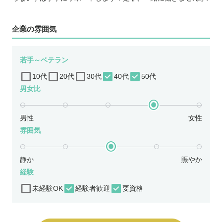
企業の雰囲気
若手～ベテラン
10代
20代
30代
40代
50代
男女比
男性
女性
雰囲気
静か
賑やか
経験
未経験OK
経験者歓迎
要資格