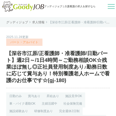

グッディジョブ | 介護看護の求人を探すなら


グッディジョブ
求人情報
【深谷市江原/正看護師・准看護師/日勤パー
はじめての方へ
ト】週2日～/1日4時間～ご勤務相談OK☆残
業ほぼ無し◎正社員登用制度あり♪勤務日数
に応じて賞与あり！特別養護老人ホームで
よくあるご質問
看護のお仕事です☆(gj-180)
2025.11.28更新
転職お役立ち情報
パート・アルバイト
運営会社案内
【深谷市江原/正看護師・准看護師/日勤パー
個人情報保護方針
ト】週2日～/1日4時間～ご勤務相談OK☆残
利用規約
業ほぼ無し◎正社員登用制度あり♪勤務日数
に応じて賞与あり！特別養護老人ホームで看
お知らせ
護のお仕事です☆(gj-180)
お問い合わせ
日勤のみ
賞与あり
昇給あり
施設見学OK
車・バイク通勤OK
主婦活躍中
社会保険完備
施設経験あり
研修制度あり
完全週休2日制