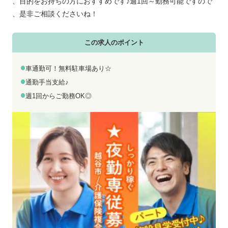
お電話でのお問い合わせ
メールでのお問い合わせ
、目的をお持ちの方におすすめです♪週1回～勤務可能ですので
平日 9:00～18:00
24時間受付中
、是非ご相談くださいね！
0800-555-1109
無料お仕事相談
この求人のポイント
車通勤可！無料駐車場あり☆
通勤手当支給♪
週1回からご勤務OK◎