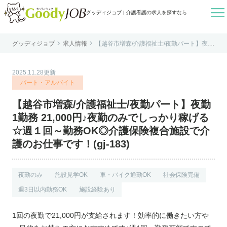

グッディジョブ | 介護看護の求人を探すなら


グッディジョブ
求人情報
【越谷市増森/介護福祉士/夜勤パート】夜勤
はじめての方へ
1勤務 21,000円♪夜勤のみでしっかり稼げる
☆週１回～勤務OK◎介護保険複合施設で介
護のお仕事です！(gj-183)
よくあるご質問
2025.11.28更新
転職お役立ち情報
パート・アルバイト
運営会社案内
【越谷市増森/介護福祉士/夜勤パート】夜勤
個人情報保護方針
1勤務 21,000円♪夜勤のみでしっかり稼げる
利用規約
☆週１回～勤務OK◎介護保険複合施設で介
護のお仕事です！(gj-183)
お知らせ
お問い合わせ
夜勤のみ
施設見学OK
車・バイク通勤OK
社会保険完備
週3日以内勤務OK
施設経験あり
1回の夜勤で21,000円が支給されます！効率的に働きたい方や