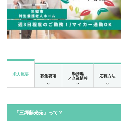
勤務地
求人概要
募集要項
応募方法
／企業情報
「
三郷藤光苑
」って？