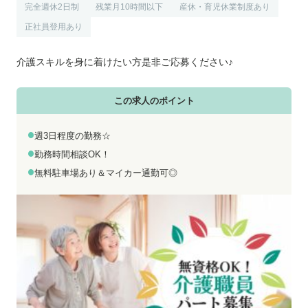
お電話でのお問い合わせ
メールでのお問い合わせ
完全週休2日制
残業月10時間以下
産休・育児休業制度あり
平日 9:00～18:00
24時間受付中
正社員登用あり
0800-555-1109
無料お仕事相談
介護スキルを身に着けたい方是非ご応募ください♪
この求人のポイント
週3日程度の勤務☆
勤務時間相談OK！
無料駐車場あり＆マイカー通勤可◎