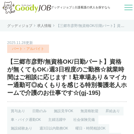

グッディジョブ | 介護看護の求人を探すなら


グッディジョブ
求人情報
【三郷市彦野/無資格OK/日勤パート】資格
はじめての方へ
が無くてもOK♪週3日程度のご勤務☆就業時
間はご相談に応じます！駐車場あり＆マイ
カー通勤可◎ぬくもりを感じる特別養護老
よくあるご質問
人ホームで介護のお仕事です☆(gj-195)
2025.11.28更新
転職お役立ち情報
パート・アルバイト
運営会社案内
【三郷市彦野/無資格OK/日勤パート】資格
個人情報保護方針
が無くてもOK♪週3日程度のご勤務☆就業時
利用規約
間はご相談に応じます！駐車場あり＆マイカ
ー通勤可◎ぬくもりを感じる特別養護老人ホ
お知らせ
ームで介護のお仕事です☆(gj-195)
お問い合わせ
賞与あり
日勤のみ
施設見学OK
無資格歓迎
昇給あり
車・バイク通勤OK
主婦活躍中
社会保険完備
施設経験あり
週3日以内勤務OK
曜日・時間相談OK