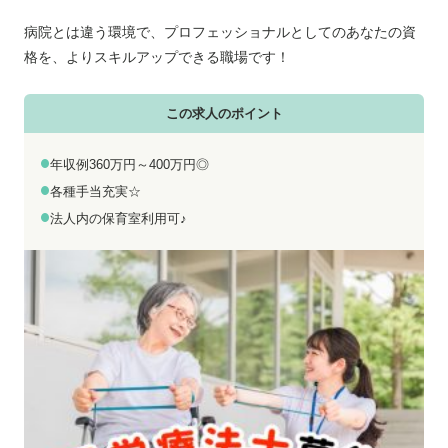
お電話でのお問い合わせ
メールでのお問い合わせ
平日 9:00～18:00
24時間受付中
病院とは違う環境で、プロフェッショナルとしてのあなたの資
格を、よりスキルアップできる職場です！
0800-555-1109
無料お仕事相談
この求人のポイント
年収例360万円～400万円◎
各種手当充実☆
法人内の保育室利用可♪