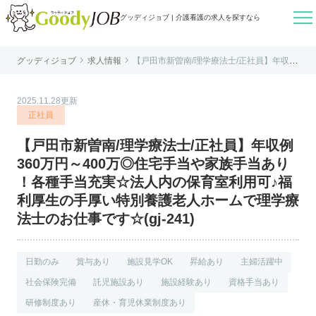

グッディジョブ | 介護看護の求人を探すなら


グッディジョブ
求人情報
【戸田市新曽南/理学療法士/正社員】年収例
はじめての方へ
360万円～400万◎住宅手当や家族手当あり
！各種手当充実☆法人内の保育室利用可♪福
利厚生の手厚い特別養護老人ホームで理学
よくあるご質問
療法士のお仕事です☆(gj-241)
2025.11.28更新
転職お役立ち情報
正社員
運営会社案内
【戸田市新曽南/理学療法士/正社員】年収例
個人情報保護方針
360万円～400万◎住宅手当や家族手当あり
利用規約
！各種手当充実☆法人内の保育室利用可♪福
利厚生の手厚い特別養護老人ホームで理学療
お知らせ
法士のお仕事です☆(gj-241)
お問い合わせ
日勤のみ
賞与あり
施設見学OK
昇給あり
主婦活躍中
社会保険完備
託児施設あり
施設経験あり
資格手当あり
研修制度あり
産休・育児休業制度あり