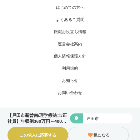
はじめての方へ
よくあるご質問
転職お役立ち情報
運営会社案内
個人情報保護方針
利用規約
お知らせ
お問い合わせ
Copyright © 株式会社ワイグッドケア All Rights Reserved.
【戸田市新曽南/理学療法士/正

戸田市
社員】年収例360万円～400万
◎住宅手当や家族手当あり！各
種手当充実☆法人内の保育室利
この求人に応募する
気になる
用可♪福利厚生の手厚い特別養