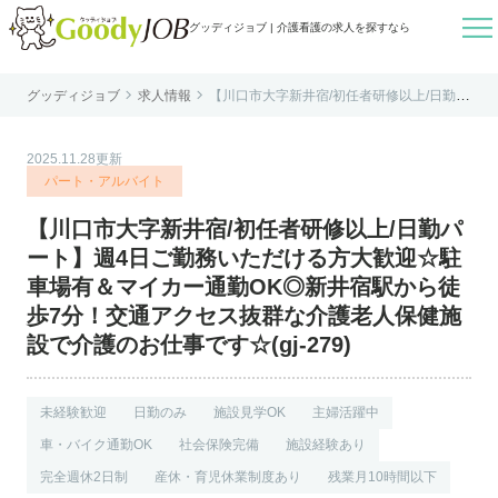

グッディジョブ | 介護看護の求人を探すなら


グッディジョブ
求人情報
【川口市大字新井宿/初任者研修以上/日勤パ
はじめての方へ
ート】週4日ご勤務いただける方大歓迎☆駐
車場有＆マイカー通勤OK◎新井宿駅から徒
歩7分！交通アクセス抜群な介護老人保健施
よくあるご質問
設で介護のお仕事です☆(gj-279)
2025.11.28更新
転職お役立ち情報
パート・アルバイト
運営会社案内
【川口市大字新井宿/初任者研修以上/日勤パ
個人情報保護方針
ート】週4日ご勤務いただける方大歓迎☆駐
利用規約
車場有＆マイカー通勤OK◎新井宿駅から徒
歩7分！交通アクセス抜群な介護老人保健施
お知らせ
設で介護のお仕事です☆(gj-279)
お問い合わせ
未経験歓迎
日勤のみ
施設見学OK
主婦活躍中
車・バイク通勤OK
社会保険完備
施設経験あり
完全週休2日制
産休・育児休業制度あり
残業月10時間以下