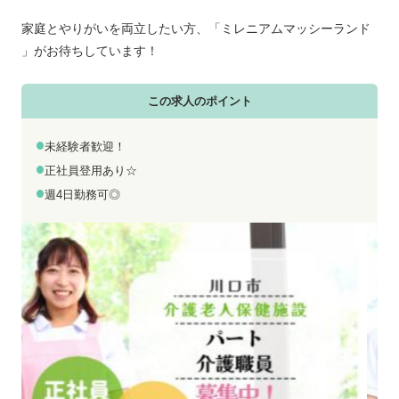
お電話でのお問い合わせ
メールでのお問い合わせ
平日 9:00～18:00
24時間受付中
家庭とやりがいを両立したい方、「ミレニアムマッシーランド
」がお待ちしています！
0800-555-1109
無料お仕事相談
この求人のポイント
未経験者歓迎！
正社員登用あり☆
週4日勤務可◎