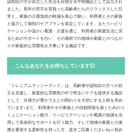
認知症の方が自立した生活を目指せる中間施設として設立され
ました。長年の苦労を背負った高齢者たちのリラックスした日
常と、家族の介護負担の軽減を真心で願い、利用者とその家族
と協力して個別のケアプランを策定しています。またリハビリ
テーションや温かい看護・介護を通じ、利用者が家庭生活に戻
るためのサポートを行い、その過程での地域や家庭とのつなが
りや家庭的な雰囲気を大事にする施設です。
こんなあなたをお待ちしています◎
「ミレニアムマッシーランド」は、高齢者や認知症の方々の自
立を支援し、家庭的な雰囲気の中で明るいケアを提供する施設
として、共感力が豊かで人との関わりを大切にする人材を求め
ています♪また、利用者やその家族との信頼関係を築くためのコ
ミュニケーション能力、リハビリテーションや看護の知識を活
用して具体的なサポートを行う能力、そして地域や家庭との連
携を重視する柔軟性を持った方、是非ご応募くださいね☆初め