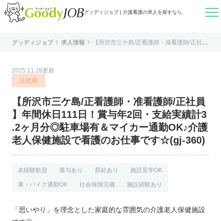

グッディジョブ | 介護看護の求人を探すなら


グッディジョブ
求人情報
【所沢市三ケ島/正看護師・准看護師/正社員
はじめての方へ
】年間休日111日！賞与年2回・支給実績計
3.2ヶ月分◎駐車場有＆マイカー通勤OK♪介
護老人保健施設で看護のお仕事です☆(gj-36
よくあるご質問
0)
2025.11.28更新
転職お役立ち情報
正社員
運営会社案内
【所沢市三ケ島/正看護師・准看護師/正社員
個人情報保護方針
】年間休日111日！賞与年2回・支給実績計3
利用規約
.2ヶ月分◎駐車場有＆マイカー通勤OK♪介護
老人保健施設で看護のお仕事です☆(gj-360)
お知らせ
お問い合わせ
未経験歓迎
賞与あり
昇給あり
施設見学OK
車・バイク通勤OK
社会保険完備
施設経験あり
「思いやり」を理念とした家庭的な雰囲気の介護老人保健施設