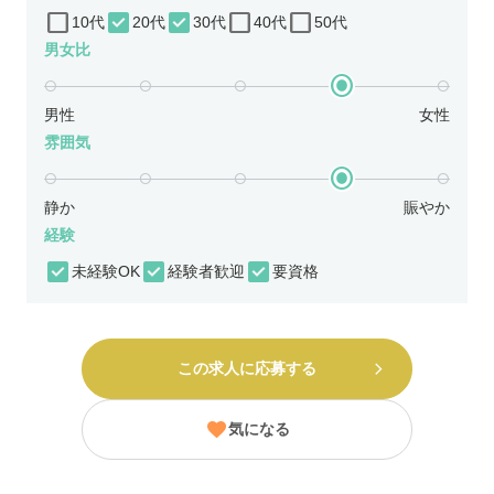
10代
20代
30代
40代
50代
男女比
男性
女性
雰囲気
静か
賑やか
経験
未経験OK
経験者歓迎
要資格
この求人に応募する
気になる