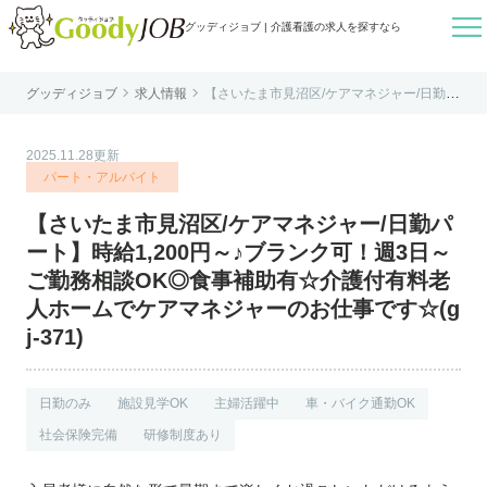

グッディジョブ | 介護看護の求人を探すなら


グッディジョブ
求人情報
【さいたま市見沼区/ケアマネジャー/日勤パ
はじめての方へ
ート】時給1,200円～♪ブランク可！週3日～
ご勤務相談OK◎食事補助有☆介護付有料老
人ホームでケアマネジャーのお仕事です☆(
よくあるご質問
gj-371)
2025.11.28更新
転職お役立ち情報
パート・アルバイト
運営会社案内
【さいたま市見沼区/ケアマネジャー/日勤パ
個人情報保護方針
ート】時給1,200円～♪ブランク可！週3日～
利用規約
ご勤務相談OK◎食事補助有☆介護付有料老
人ホームでケアマネジャーのお仕事です☆(g
お知らせ
j-371)
お問い合わせ
日勤のみ
施設見学OK
主婦活躍中
車・バイク通勤OK
社会保険完備
研修制度あり