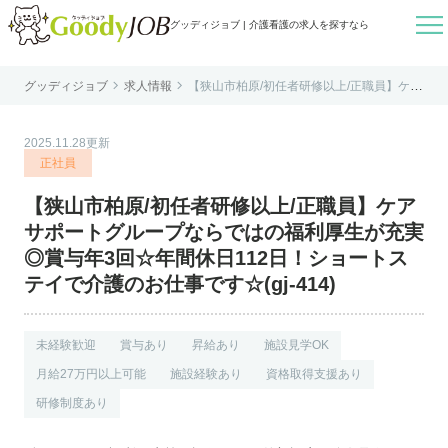

グッディジョブ | 介護看護の求人を探すなら


グッディジョブ
求人情報
【狭山市柏原/初任者研修以上/正職員】ケア
はじめての方へ
サポートグループならではの福利厚生が充
実◎賞与年3回☆年間休日112日！ショート
ステイで介護のお仕事です☆(gj-414)
よくあるご質問
2025.11.28更新
転職お役立ち情報
正社員
運営会社案内
【狭山市柏原/初任者研修以上/正職員】ケア
個人情報保護方針
サポートグループならではの福利厚生が充実
利用規約
◎賞与年3回☆年間休日112日！ショートス
テイで介護のお仕事です☆(gj-414)
お知らせ
お問い合わせ
未経験歓迎
賞与あり
昇給あり
施設見学OK
月給27万円以上可能
施設経験あり
資格取得支援あり
研修制度あり