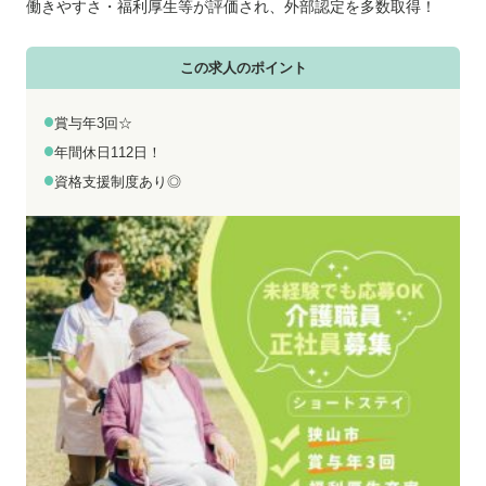
お電話でのお問い合わせ
メールでのお問い合わせ
働きやすさ・福利厚生等が評価され、外部認定を多数取得！
平日 9:00～18:00
24時間受付中
0800-555-1109
無料お仕事相談
この求人のポイント
賞与年3回☆
年間休日112日！
資格支援制度あり◎