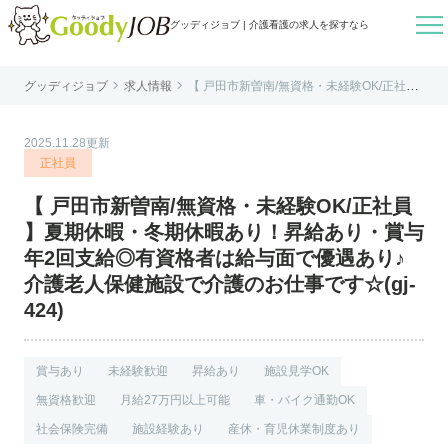

グッディジョブ | 介護看護の求人を探すなら


グッディジョブ
求人情報
【 戸田市新曽南/無資格・未経験OK/正社員
はじめての方へ
】夏期休暇・冬期休暇あり！昇給あり・賞
与年2回支給◎有資格者は給与面で優遇あり
♪介護老人保健施設で介護のお仕事です☆(gj
よくあるご質問
-424)
2025.11.28更新
転職お役立ち情報
正社員
運営会社案内
【 戸田市新曽南/無資格・未経験OK/正社員
個人情報保護方針
】夏期休暇・冬期休暇あり！昇給あり・賞与
利用規約
年2回支給◎有資格者は給与面で優遇あり♪
介護老人保健施設で介護のお仕事です☆(gj-
お知らせ
424)
お問い合わせ
賞与あり
未経験歓迎
昇給あり
施設見学OK
無資格歓迎
月給27万円以上可能
車・バイク通勤OK
社会保険完備
施設経験あり
産休・育児休業制度あり