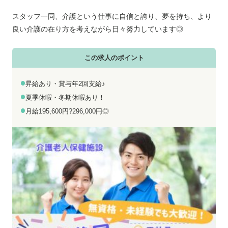
お電話でのお問い合わせ
メールでのお問い合わせ
平日 9:00～18:00
24時間受付中
スタッフ一同、介護という仕事に自信と誇り、夢を持ち、より
良い介護の在り方を考えながら日々努力しています◎
0800-555-1109
無料お仕事相談
この求人のポイント
昇給あり・賞与年2回支給♪
夏季休暇・冬期休暇あり！
月給195,600円?296,000円◎