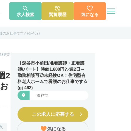




へ
求人検索
閲覧履歴
気になる
お仕事です☆(gj-462)
個人情報保護方針
利用規約
お知らせ
お問い合わせ
1.28更新
【深谷市小前田/准看護師・正看護
師/パート】時給1,600円?♪週2日～
週2
勤務相談可◎未経験OK！住宅型有
料老人ホームで看護のお仕事です☆
のお
(gj-462)

深谷市
この求人に応募する
制
気になる