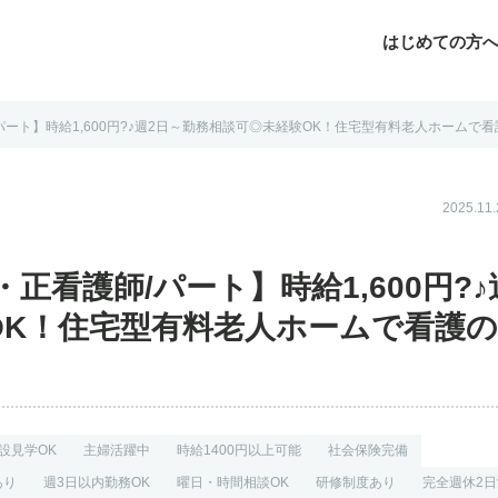
はじめての方
ート】時給1,600円?♪週2日～勤務相談可◎未経験OK！住宅型有料老人ホームで看護の
じめての方へ
よくあるご質問
転職お役立ち情報
運営会社案内
2025.1
正看護師/パート】時給1,600円?♪
OK！住宅型有料老人ホームで看護
設見学OK
主婦活躍中
時給1400円以上可能
社会保険完備
あり
週3日以内勤務OK
曜日・時間相談OK
研修制度あり
完全週休2日