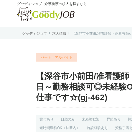
グッディジョブ | 介護看護の求人を探すなら


グッディジョブ
求人情報
【深谷市小前田/准看護師・正看護師/パ
は
パート・アルバイト
【深谷市小前田/准看護師・
日～勤務相談可◎未経験
仕事です☆(gj-462)
賞与あり
日勤のみ
未経験歓迎
昇給あり
施
短時間勤務OK（扶養内）
施設経験あり
資格手当