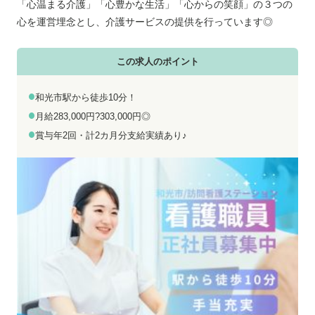
お電話でのお問い合わせ
メールでのお問い合わせ
「心温まる介護」「心豊かな生活」「心からの笑顔」の３つの
平日 9:00～18:00
24時間受付中
心を運営埋念とし、介護サービスの提供を行っています◎
0800-555-1109
無料お仕事相談
この求人のポイント
和光市駅から徒歩10分！
月給283,000円?303,000円◎
賞与年2回・計2カ月分支給実績あり♪