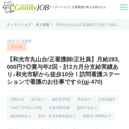

グッディジョブ | 介護看護の求人を探すなら


グッディジョブ
求人情報
【和光市丸山台/正看護師/正社員】月給283,
はじめての方へ
000円?◎賞与年2回・計2カ月分支給実績あ
り♪和光市駅から徒歩10分！訪問看護ステー
ションで看護のお仕事です☆(gj-470)
よくあるご質問
2025.11.28更新
転職お役立ち情報
正社員
運営会社案内
【和光市丸山台/正看護師/正社員】月給283,
個人情報保護方針
000円?◎賞与年2回・計2カ月分支給実績あ
利用規約
り♪和光市駅から徒歩10分！訪問看護ステー
ションで看護のお仕事です☆(gj-470)
お知らせ
お問い合わせ
日勤のみ
賞与あり
施設見学OK
昇給あり
主婦活躍中
月給27万円以上可能
社会保険完備
資格手当あり
施設経験あり
産休・育児休業制度あり
残業月10時間以下