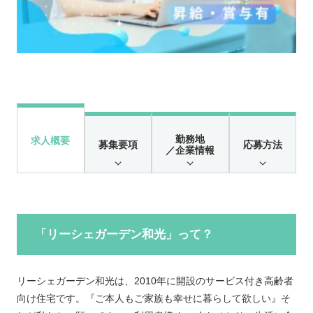
勤務地
求人概要
募集要項
応募方法
／企業情報
「リーシェガーデン和光」って？
リーシェガーデン和光は、2010年に開設の
サービス付き高齢者
向け住宅です
。
『ご本人もご家族も幸せに暮らして欲しい』そ