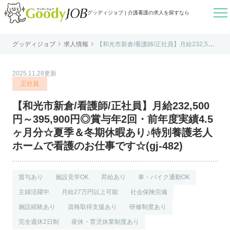

グッディジョブ | 介護看護の求人を探すなら


グッディジョブ
求人情報
【和光市新倉/看護師/正社員】月給232,500
はじめての方へ
円～395,900円◎賞与年2回・前年度実績4.
5ヶ月分☆夏季＆冬期休暇あり♪特別養護老
人ホームで看護のお仕事です☆(gj-482)
よくあるご質問
2025.11.28更新
転職お役立ち情報
正社員
運営会社案内
【和光市新倉/看護師/正社員】月給232,500
個人情報保護方針
円～395,900円◎賞与年2回・前年度実績4.5
利用規約
ヶ月分☆夏季＆冬期休暇あり♪特別養護老人
ホームで看護のお仕事です☆(gj-482)
お知らせ
お問い合わせ
賞与あり
施設見学OK
昇給あり
車・バイク通勤OK
主婦活躍中
月給27万円以上可能
社会保険完備
施設経験あり
資格取得支援あり
研修制度あり
完全週休2日制
産休・育児休業制度あり