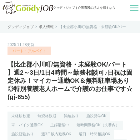

グッディジョブ | 介護看護の求人を探すなら


グッディジョブ
求人情報
【比企郡小川町/無資格・未経験OK/パート
はじめての方へ
】週2～3日/1日4時間～勤務相談可♪日祝は
固定休み！マイカー通勤OK＆無料駐車場あ
り◎特別養護老人ホームで介護のお仕事で
よくあるご質問
す☆(gj-655)
2025.11.28更新
転職お役立ち情報
パート・アルバイト
運営会社案内
【比企郡小川町/無資格・未経験OK/パート
個人情報保護方針
】週2～3日/1日4時間～勤務相談可♪日祝は固
利用規約
定休み！マイカー通勤OK＆無料駐車場あり
◎特別養護老人ホームで介護のお仕事です☆
お知らせ
(gj-655)
お問い合わせ
未経験歓迎
無資格歓迎
昇給あり
施設見学OK
車・バイク通勤OK
主婦活躍中
短時間勤務OK（扶養内）
施設経験あり
週3日以内勤務OK
曜日・時間相談OK