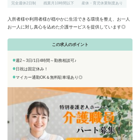
お電話でのお問い合わせ
メールでのお問い合わせ
完全週休2日制
残業月10時間以下
産休・育児休業制度あり
平日 9:00～18:00
24時間受付中
入所者様や利用者様が穏やかに生活できる環境を整え、お一人
0800-555-1109
無料お仕事相談
お一人に対し真心を込めた介護サービスを提供しています◎
この求人のポイント
週2～3日/1日4時間～勤務相談可♪
日祝は固定休み！
マイカー通勤OK＆無料駐車場あり◎