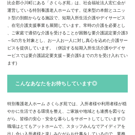
比企郡小川町にある「
さくらぎ苑」は、
社会福祉法人宏仁会が
運営している特別養護老人ホームです。
従来型の本館とユニッ
ト型の別館からなる施設で、短期入所生活介護やデイサービス
、在宅介護支援事業も展開しています。常時の介護を必要とし
、ご家庭で適切な介護を受けることが困難な要介護認定要介護
3
～5の方を対象とし、
お一人お一人に対し真心を込めた介護サー
ビスを提供しています
。（併設する短期入所生活介護やデイサ
ービスでは要介護認定要支援～要介護5までの方を受け入れてい
ます)
こんなあなたをお待ちしています◎
特別養護老人ホーム さくらぎ苑では、
入所者様や利用者様が穏
やかに生活できる環境を整え、
ご家族や地域とも連携を図りな
がら、皆様の安心・安全な暮らしをサポートしてしています◎
職場はとてもアットホームで、スタッフみんなでアイディアを
出し合い入所者様と楽しみながらお仕事をしているので、業務