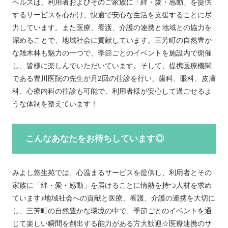
ヘルス
は、利用者およびそのご家族に「絆・愛・感動」を提供
するサービスを心がけ、快適で安心な生活を支援することに尽
力しています。また医療、看護、介護の連携と地域との協力を
深めることで、地域社会に貢献しています。三芳町の自然豊か
な雑木林も魅力の一つで、季節ごとのイベントを施設内で開催
し、皆様に楽しんでいただいています。そして、提携医療機関
である豊川医院の先生が月2回の往診を行い、歯科、眼科、皮膚
科、心療内科の往診も可能で、利用者様が安心して過ごせるよ
うな体制を整えています！
こんなあなたをお待ちしています◎
みよし悠生苑では、心温まるサービスを提供し、利用者とその
家族に「絆・愛・感動」を届けることに情熱を持つ人材を求め
ています♪地域社会への貢献と医療、看護、介護の連携を大切に
し、三芳町の自然豊かな環境の中で、季節ごとのイベントを通
じて楽しい瞬間を創出する能力がある方大歓迎☆医療連携のサ