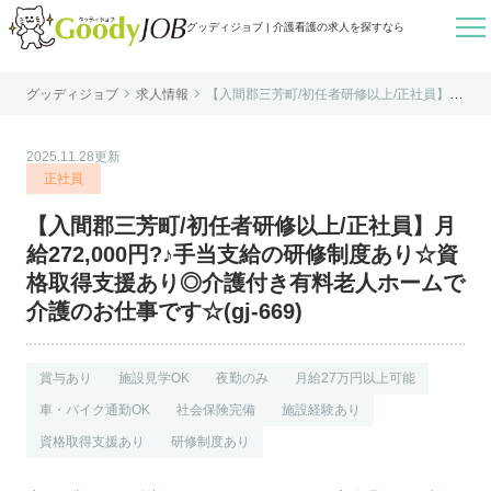

グッディジョブ | 介護看護の求人を探すなら


グッディジョブ
求人情報
【入間郡三芳町/初任者研修以上/正社員】月
はじめての方へ
給272,000円?♪手当支給の研修制度あり☆
資格取得支援あり◎介護付き有料老人ホー
ムで介護のお仕事です☆(gj-669)
よくあるご質問
2025.11.28更新
転職お役立ち情報
正社員
運営会社案内
【入間郡三芳町/初任者研修以上/正社員】月
個人情報保護方針
給272,000円?♪手当支給の研修制度あり☆資
利用規約
格取得支援あり◎介護付き有料老人ホームで
介護のお仕事です☆(gj-669)
お知らせ
お問い合わせ
賞与あり
施設見学OK
夜勤のみ
月給27万円以上可能
車・バイク通勤OK
社会保険完備
施設経験あり
資格取得支援あり
研修制度あり