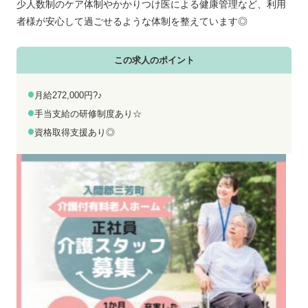
お電話でのお問い合わせ
メールでのお問い合わせ
少人数制のケア体制やかかりつけ医による健康管理など、利用
平日 9:00～18:00
24時間受付中
者様が安心して過ごせるような体制を整えています◎
0800-555-1109
無料お仕事相談
この求人のポイント
月給272,000円?♪
手当支給の研修制度あり☆
資格取得支援あり◎