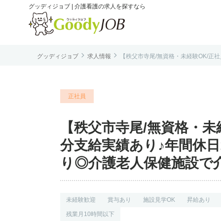
グッディジョブ | 介護看護の求人を探すなら


グッディジョブ
求人情報
【秩父市寺尾/無資格・未経験OK/正社
は
正社員
【秩父市寺尾/無資格・未
分支給実績あり♪年間休日
り◎介護老人保健施設で介護
未経験歓迎
賞与あり
施設見学OK
昇給あり
残業月10時間以下