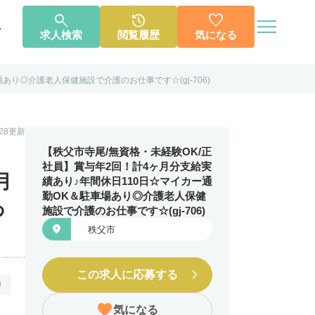




へ
求人検索
閲覧履歴
気になる
り◎介護老人保健施設で介護のお仕事です☆(gj-706)
個人情報保護方針
利用規約
お知らせ
お問い合わせ
1.28更新
【秩父市寺尾/無資格・未経験OK/正
社員】賞与年2回！計4ヶ月分支給実
月
績あり♪年間休日110日☆マイカー通
勤OK＆駐車場あり◎介護老人保健
あ
施設で介護のお仕事です☆(gj-706)

秩父市
この求人に応募する
り
気になる