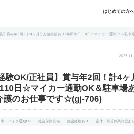
はじめての方
員】賞与年2回！計4ヶ月分支給実績あり♪年間休日110日☆マイカー通勤OK＆駐車場あ
じめての方へ
よくあるご質問
転職お役立ち情報
運営会社案内
2025.1
経験OK/正社員】賞与年2回！計4ヶ
110日☆マイカー通勤OK＆駐車場
のお仕事です☆(gj-706)
車・バイク通勤OK
社会保険完備
施設経験あり
産休・育児休業制度あ