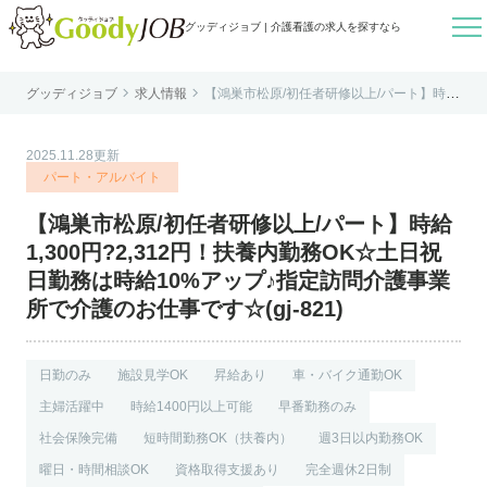

グッディジョブ | 介護看護の求人を探すなら


グッディジョブ
求人情報
【鴻巣市松原/初任者研修以上/パート】時給
はじめての方へ
1,300円?2,312円！扶養内勤務OK☆土日祝
日勤務は時給10%アップ♪指定訪問介護事業
所で介護のお仕事です☆(gj-821)
よくあるご質問
2025.11.28更新
転職お役立ち情報
パート・アルバイト
運営会社案内
【鴻巣市松原/初任者研修以上/パート】時給
個人情報保護方針
1,300円?2,312円！扶養内勤務OK☆土日祝
利用規約
日勤務は時給10%アップ♪指定訪問介護事業
所で介護のお仕事です☆(gj-821)
お知らせ
お問い合わせ
日勤のみ
施設見学OK
昇給あり
車・バイク通勤OK
主婦活躍中
時給1400円以上可能
早番勤務のみ
社会保険完備
短時間勤務OK（扶養内）
週3日以内勤務OK
曜日・時間相談OK
資格取得支援あり
完全週休2日制