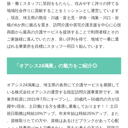
族・働くスタッフに笑顔をもたらし、住みやすく誇りの持てる
地域社会作りに貢献することをミッションとし運営しています
。現在、埼玉県の熊谷・川越・富士見・伊奈・鴻巣・川口・岩
槻の6か所に拠点を置き、訪問介護や居宅介護支援を中心に心技
両面から最高の介護サービスを提供することで利用者様とその
ご家族様に喜んでいただき、良い評判を得て、地域で一番に選
ばれる事業所を目標にスタッフ一同日々励んでいます。
「オアシス24鴻巣」の魅力をご紹介◎
オアシス24鴻巣は、埼玉県の各所にて介護サービスを展開して
いる株式会社オアシスの運営する指定訪問介護事業所です。
鴻
巣市松原に2021年7月
に
オープン
し、
20歳代～50歳代の方
が活
躍
中♪現在、土日働ける方を優遇し募集しております！！ 土日
祝日勤務は時給10%アップ。年末年始は時給25%アップ。また
、資格取りたての方や、資格はあるけどブランクがあって心配
・・・扶養内パートで働きたい。等をお考えの方でも、現場で