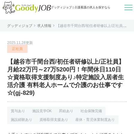

グッディジョブ | 介護看護の求人を探すなら


グッディジョブ
求人情報
【越谷市千間台西/初任者研修以上/正社員】
はじめての方へ
月給22万円～27万5200円！年間休日110日
☆資格取得支援制度あり♪特定施設入居者生
活介護 有料老人ホームで介護のお仕事です
よくあるご質問
☆(gj-829)
2025.11.28更新
転職お役立ち情報
正社員
運営会社案内
【越谷市千間台西/初任者研修以上/正社員】
個人情報保護方針
月給22万円～27万5200円！年間休日110日
利用規約
☆資格取得支援制度あり♪特定施設入居者生
活介護 有料老人ホームで介護のお仕事です
お知らせ
☆(gj-829)
お問い合わせ
賞与あり
施設見学OK
昇給あり
社会保険完備
施設経験あり
資格取得支援あり
産休・育児休業制度あり