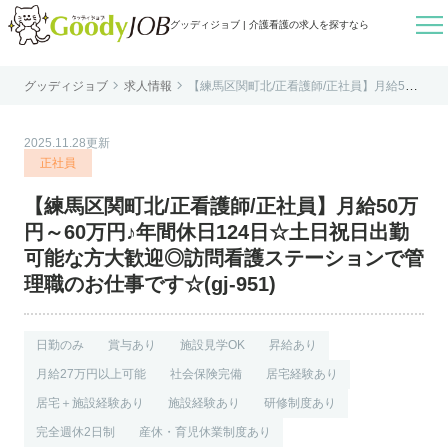

グッディジョブ | 介護看護の求人を探すなら


グッディジョブ
求人情報
【練馬区関町北/正看護師/正社員】月給50万
はじめての方へ
円～60万円♪年間休日124日☆土日祝日出勤
可能な方大歓迎◎訪問看護ステーションで
管理職のお仕事です☆(gj-951)
よくあるご質問
2025.11.28更新
転職お役立ち情報
正社員
運営会社案内
【練馬区関町北/正看護師/正社員】月給50万
個人情報保護方針
円～60万円♪年間休日124日☆土日祝日出勤
利用規約
可能な方大歓迎◎訪問看護ステーションで管
理職のお仕事です☆(gj-951)
お知らせ
お問い合わせ
日勤のみ
賞与あり
施設見学OK
昇給あり
月給27万円以上可能
社会保険完備
居宅経験あり
居宅＋施設経験あり
施設経験あり
研修制度あり
完全週休2日制
産休・育児休業制度あり