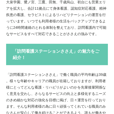
大泉学園、鷺ノ宮、三鷹、田無、千歳烏山、初台にも営業エリ
アを拡大し、合計11拠点にて身体看護、認知症対応看護、精神
疾患の看護、セラピストによるリハビリテーションの運営を行
っています。いつでも利用者様の生活をバックアップできるよ
うに24時間連絡のとれる体制を整えており、訪問看護内で可能
なサービスをすべて対応できることがささえの強みです。
「訪問看護ステーションささえ」の魅力をご
紹介！
「訪問看護ステーションささえ」で働く職員の平均年齢は39歳
。様々な年齢やキャリアの職員が在籍しておりますが、利用者
様にとってどんな看護・リハビリがよいのかを先輩後輩関係な
く意見を交わし、さらなるサービスの向上と多様化するニーズ
のきめ細かな対応の強化を目標に掲げ、日々運営を行っており
ます。そんな利用者様の為に日々頑張ってくれている職員のみ
なさんが安心して働き続けることができるよう、誰もが働きや