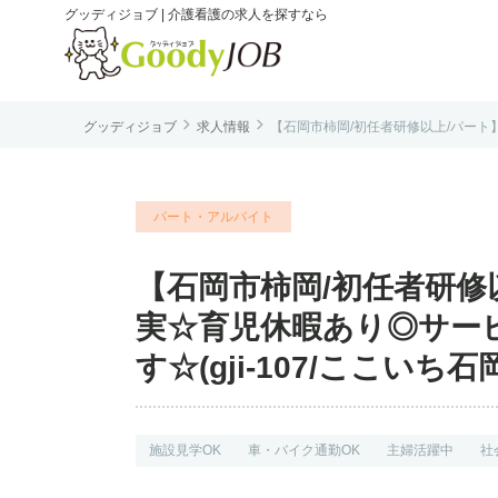
グッディジョブ | 介護看護の求人を探すなら


グッディジョブ
求人情報
【石岡市柿岡/初任者研修以上/パート】
は
パート・アルバイト
【石岡市柿岡/初任者研修以
実☆育児休暇あり◎サー
す☆(gji-107/ここいち石岡
施設見学OK
車・バイク通勤OK
主婦活躍中
社