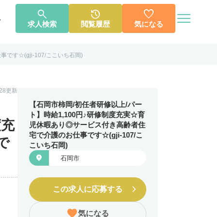




へ
求人検索
閲覧履歴
気になる
☆(gji-107/ここいち石岡)
個人情報保護方針
利用規約
お知らせ
お問い合わせ
1.28更新
【石岡市柿岡/初任者研修以上/パー
ト】時給1,100円♪研修制度充実☆育
度充
児休暇あり◎サービス付き高齢者住
宅で介護のお仕事です☆(gji-107/こ
で
こいち石岡)

石岡市
この求人に応募する
気になる