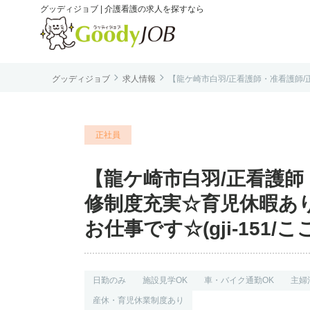
グッディジョブ | 介護看護の求人を探すなら


グッディジョブ
求人情報
【龍ケ崎市白羽/正看護師・准看護師/正
は
正社員
【龍ケ崎市白羽/正看護師・
修制度充実☆育児休暇あ
お仕事です☆(gji-151/
日勤のみ
施設見学OK
車・バイク通勤OK
主婦
産休・育児休業制度あり