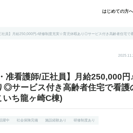
はじめての方
社員】月給250,000円♪研修制度充実☆育児休暇あり◎サービス付き高齢者住宅で看護の
じめての方へ
よくあるご質問
転職お役立ち情報
運営会社案内
2025.1
准看護師/正社員】月給250,000円
り◎サービス付き高齢者住宅で看護
ここいち龍ヶ崎C棟)
活躍中
社会保険完備
施設経験あり
研修制度あり