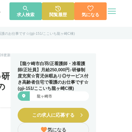




へ
求人検索
閲覧履歴
気になる
お仕事です☆(gji-151/ここいち龍ヶ崎C棟)
個人情報保護方針
利用規約
お知らせ
お問い合わせ
1.28更新
【龍ケ崎市白羽/正看護師・准看護
師/正社員】月給250,000円♪研修制
♪研
度充実☆育児休暇あり◎サービス付
き高齢者住宅で看護のお仕事です☆
の
(gji-151/ここいち龍ヶ崎C棟)

龍ヶ崎市
この求人に応募する
気になる