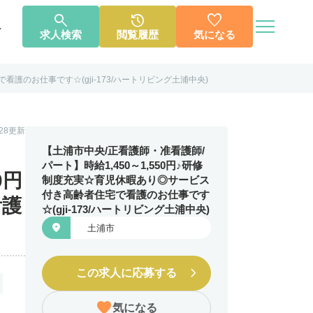




へ
求人検索
閲覧履歴
気になる
護のお仕事です☆(gji-173/ハートリビング土浦中央)
個人情報保護方針
利用規約
お知らせ
お問い合わせ
1.28更新
【土浦市中央/正看護師・准看護師/
パート】時給1,450～1,550円♪研修
0円
制度充実☆育児休暇あり◎サービス
付き高齢者住宅で看護のお仕事です
看護
☆(gji-173/ハートリビング土浦中央)

土浦市
この求人に応募する
気になる