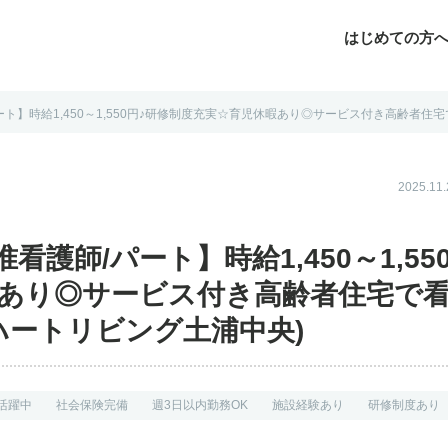
はじめての方
ト】時給1,450～1,550円♪研修制度充実☆育児休暇あり◎サービス付き高齢者住宅で看
じめての方へ
よくあるご質問
転職お役立ち情報
運営会社案内
2025.1
護師/パート】時給1,450～1,55
暇あり◎サービス付き高齢者住宅で
3/ハートリビング土浦中央)
活躍中
社会保険完備
週3日以内勤務OK
施設経験あり
研修制度あり