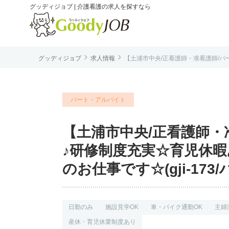
グッディジョブ | 介護看護の求人を探すなら


グッディジョブ
求人情報
【土浦市中央/正看護師・准看護師/パー
は
パート・アルバイト
【土浦市中央/正看護師・准看
♪研修制度充実☆育児休
のお仕事です☆(gji-17
日勤のみ
施設見学OK
車・バイク通勤OK
主婦
産休・育児休業制度あり